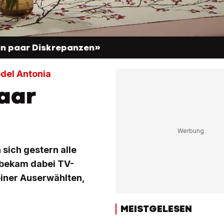
ein paar Diskrepanzen»
odel Antonia
paar
sich gestern alle
 bekam dabei TV-
einer Auserwählten,
MEISTGELESEN