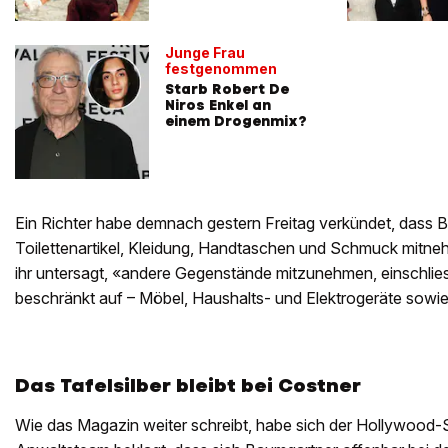
Junge Frau
festgenommen
Starb Robert De
Niros Enkel an
einem Drogenmix?
Ein Richter habe demnach gestern Freitag verkündet, dass 
Toilettenartikel, Kleidung, Handtaschen und Schmuck mitnehm
ihr untersagt, «andere Gegenstände mitzunehmen, einschliess
beschränkt auf – Möbel, Haushalts- und Elektrogeräte sowi
Das Tafelsilber bleibt bei Costner
Wie das Magazin weiter schreibt, habe sich der Hollywood-S