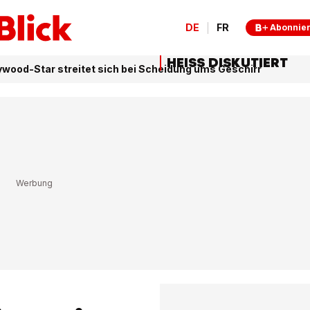
DE
FR
Abonnie
HEISS DISKUTIERT
ywood-Star streitet sich bei Scheidung ums Geschirr