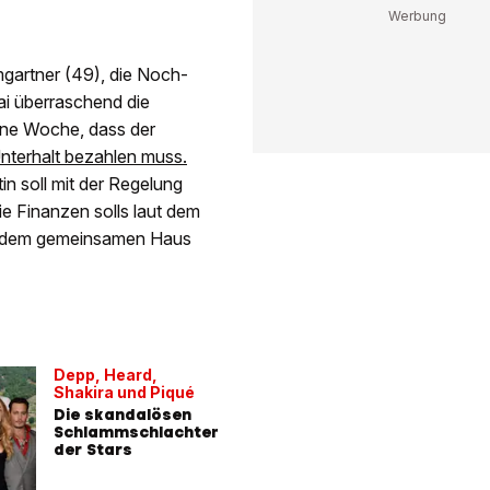
artner (49), die Noch-
i überraschend die
gene Woche, dass der
nterhalt bezahlen muss.
in soll mit der Regelung
ie Finanzen solls laut dem
s dem gemeinsamen Haus
Depp, Heard,
Shakira und Piqué
Die skandalösen
Schlammschlachten
der Stars