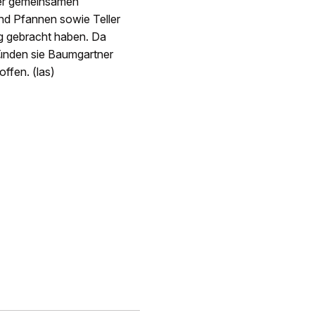
der gemeinsamen
nd Pfannen sowie Teller
ng gebracht haben. Da
ünden sie Baumgartner
offen. (las)