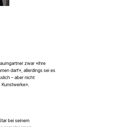
Baumgartner zwar «ihre
en darf», allerdings sei es
lich – aber nicht
e Kunstwerke».
tar bei seinem