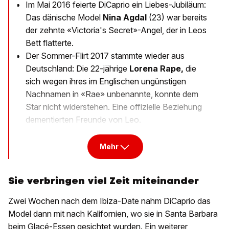
Im Mai 2016 feierte DiCaprio ein Liebes-Jubiläum:
Das dänische Model
Nina Agdal
(23) war bereits
der zehnte «Victoria's Secret»-Angel, der in Leos
Bett flatterte.
Der Sommer-Flirt 2017 stammte wieder aus
Deutschland: Die 22-jährige
Lorena Rape,
die
sich wegen ihres im Englischen ungünstigen
Nachnamen in «Rae» unbenannte, konnte dem
Star nicht widerstehen. Eine offizielle Beziehung
dementierten Freunde von Leo.
Mehr
Sie verbringen viel Zeit miteinander
Zwei Wochen nach dem Ibiza-Date nahm DiCaprio das
Model dann mit nach Kalifornien, wo sie in Santa Barbara
beim Glacé-Essen gesichtet wurden. Ein weiterer