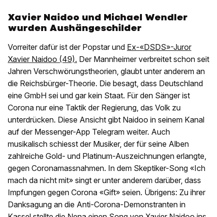
Xavier Naidoo und Michael Wendler
wurden Aushängeschilder
Vorreiter dafür ist der Popstar und
Ex-«DSDS»-Juror
Xavier Naidoo (49).
Der Mannheimer verbreitet schon seit
Jahren Verschwörungstheorien, glaubt unter anderem an
die Reichsbürger-Theorie. Die besagt, dass Deutschland
eine GmbH sei und gar kein Staat. Für den Sänger ist
Corona nur eine Taktik der Regierung, das Volk zu
unterdrücken. Diese Ansicht gibt Naidoo in seinem Kanal
auf der Messenger-App Telegram weiter. Auch
musikalisch schiesst der Musiker, der für seine Alben
zahlreiche Gold- und Platinum-Auszeichnungen erlangte,
gegen Coronamassnahmen. In dem Skeptiker-Song «Ich
mach da nicht mit» singt er unter anderem darüber, dass
Impfungen gegen Corona «Gift» seien. Übrigens: Zu ihrer
Danksagung an die Anti-Corona-Demonstranten in
Kassel stellte die Nena einen Song von Xavier Naidoo ins