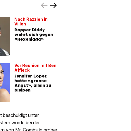
Nach Razzien in
«Widerli
Villen
Anschul
Rapper Diddy
Rapper D
wehrt sich gegen
eine Min
«Hexenjagd»
vergewa
haben
Vor Reunion mit Ben
30-Millio
Affleck
Klage
Jennifer Lopez
Hat P. D
hatte «grosse
Produze
Angst», allein zu
sexuell
bleiben
missbra
 beschuldigt unter
tern wurde bei der
rn von Mr. Combs in grober