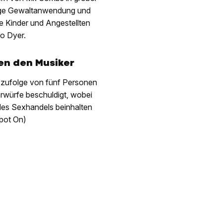
sige Gewaltanwendung und
ne Kinder und Angestellten
o Dyer.
en den Musiker
zufolge von fünf Personen
orwürfe beschuldigt, wobei
des Sexhandels beinhalten
Spot On)