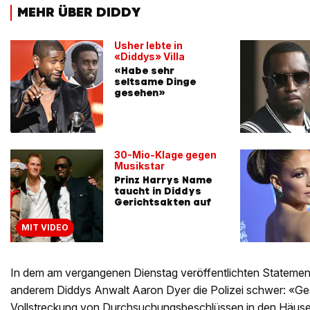
MEHR ÜBER DIDDY
Usher lebte in
«Diddys» Villa
«Habe sehr
seltsame Dinge
gesehen»
30-Mio-Klage gegen
Musikstar
Prinz Harrys Name
taucht in Diddys
Gerichtsakten auf
MIT VIDEO
In dem am vergangenen Dienstag veröffentlichten Statement
anderem Diddys Anwalt Aaron Dyer die Polizei schwer: «Ges
Vollstreckung von Durchsuchungsbeschlüssen in den Häuse