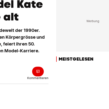
el Kate
 alt
odewelt der 1990er.
inen Körpergrösse und
feiert ihren 50.
en Model-Karriere.
MEISTGELESEN
Kommentieren