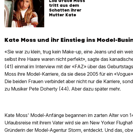
Lila Grace Moss
tritt aus dem
Schatten ihrer
Mutter Kate
Kate Moss und ihr Einstieg ins Model-Busi
«Sie war zu klein, trug kein Make-up, eine Jeans und ein weis
selbst ihre Haare waren nicht perfekt», sagte das kanadisch
(41) einmal im Interview mit der «FAZ» über das Geburtstags
Moss ihre Model-Karriere, da sie diese 2005 für ein «Vogue
Die beiden Frauen verbindet aber nicht nur die Karriere, so
zu Musiker Pete Doherty (44). Aber dazu später mehr.
Kate Moss' Model-Anfänge begannen im zarten Alter von 14 
Urlaubsreise mit ihrem Vater wird sie am New Yorker Flugh
Gründerin der Model-Agentur Storm, entdeckt. Und das, obwo