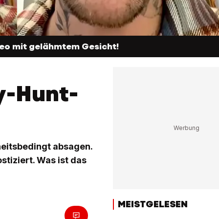
deo mit gelähmtem Gesicht!
y-Hunt-
eitsbedingt absagen.
iziert. Was ist das
MEISTGELESEN