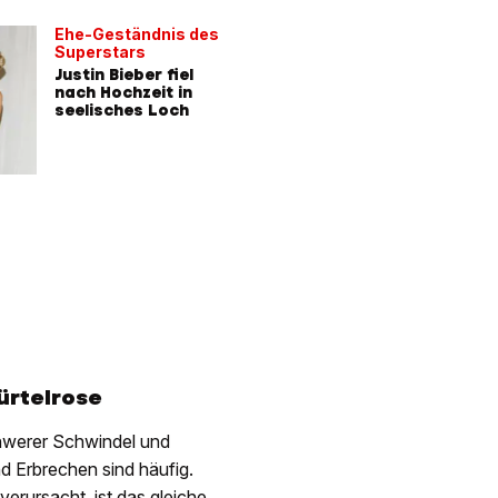
Ehe-Geständnis des
Superstars
Justin Bieber fiel
nach Hochzeit in
seelisches Loch
ürtelrose
hwerer Schwindel und
 Erbrechen sind häufig.
rursacht, ist das gleiche