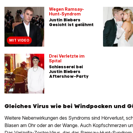
Wegen Ramsay-
Hunt-Syndrom
Justin Biebers
Gesicht ist gelähmt
MIT VIDEO
Drei Verletzte im
Spital
Schiesserei bei
Justin Biebers
Aftershow-Party
Gleiches Virus wie bei Windpocken und G
Weitere Nebenwirkungen des Syndroms sind Hörverlust, sc
Blasen am Ohr oder an der Wange. Auch Kopfschmerzen und
Das Varizella-Zoster-Virus, das das Ramsay-Hunt-Syndrom ve