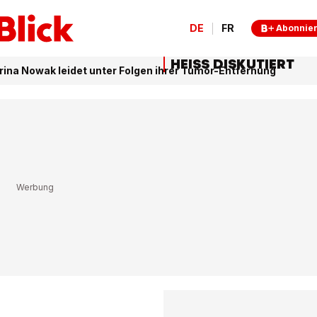
DE
FR
Abonnie
HEISS DISKUTIERT
rina Nowak leidet unter Folgen ihrer Tumor-Entfernung