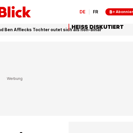
DE
FR
Abonnie
HEISS DISKUTIERT
d Ben Afflecks Tochter outet sich als non-binär