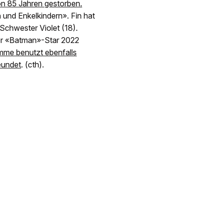
on 85 Jahren gestorben.
und Enkelkindern». Fin hat
Schwester Violet (18).
der «Batman»-Star 2022
mme benutzt ebenfalls
eundet
. (cth).