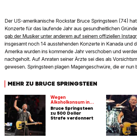
Der US-amerikanische Rockstar Bruce Springsteen (74) hat
Konzerte für das laufende Jahr aus gesundheitlichen Grün
gab der Musiker unter anderem auf seinem offiziellen Instag
insgesamt noch 14 ausstehenden Konzerte in Kanada und d
Amerika wurden ins kommende Jahr verschoben und werden
nachgeholt. Auf Anraten seiner Ärzte sei dies als Vorsich
gewesen. Springsteen plagen Magengeschwüre, die er nun 
MEHR ZU BRUCE SPRINGSTEEN
Wegen
Alkoholkonsum in
Park
Bruce Springsteen
zu 500 Dollar
Strafe verdonnert