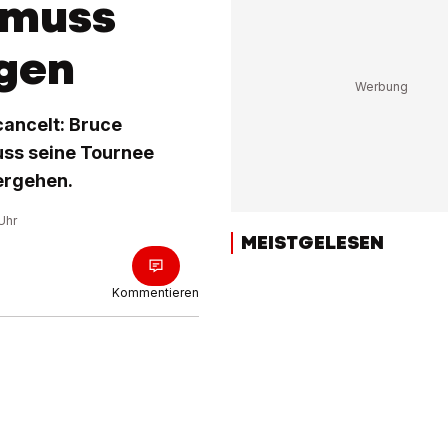
 muss
agen
cancelt: Bruce
ss seine Tournee
tergehen.
Uhr
MEISTGELESEN
Kommentieren