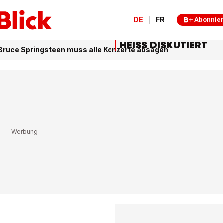
DE
FR
Abonnie
HEISS DISKUTIERT
ruce Springsteen muss alle Konzerte absagen