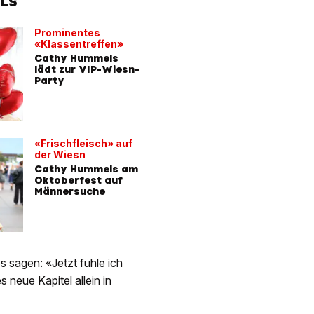
ELS
Prominentes
«Klassentreffen»
Cathy Hummels
lädt zur VIP-Wiesn-
Party
«Frischfleisch» auf
der Wiesn
Cathy Hummels am
Oktoberfest auf
Männersuche
 sagen: «Jetzt fühle ich
s neue Kapitel allein in