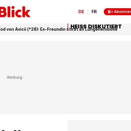
DE
FR
Abonnie
HEISS DISKUTIERT
d von Avicii (†28): Ex-Freundin stirbt an Lungenembolie