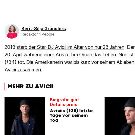
Berit-Silja Gründlers
Redaktorin People
2018
starb der Star-DJ Avicii im Alter von nur 28 Jahren
. De
20. April während einer Auszeit im Oman das Leben. Nun is
(†34) tot. Die Amerikanerin war bis kurz vor seinem Ablebe
Avicii zusammen.
MEHR ZU AVICII
Biografie gibt
Details preis
Aviciis (†28) letzte
Tage vor seinem
Tod