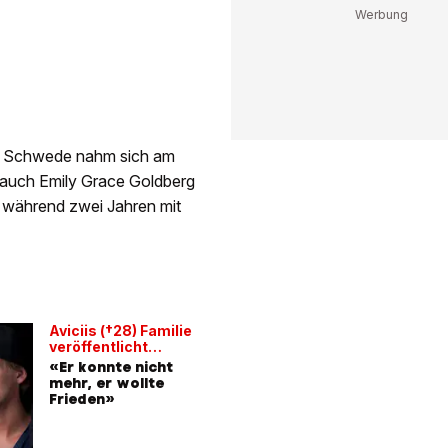
r Schwede nahm sich am
t auch Emily Grace Goldberg
n während zwei Jahren mit
Aviciis (†28) Familie
veröffentlicht
Statement
«Er konnte nicht
mehr, er wollte
Frieden»