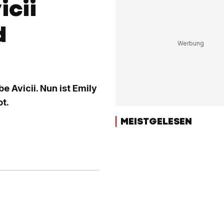
icii
d
e Avicii. Nun ist Emily
t.
MEISTGELESEN