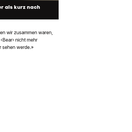
er als kurz nach
denen wir zusammen waren,
 ‹Bear› nicht mehr
er sehen werde.»