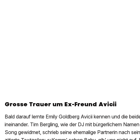
Grosse Trauer um Ex-Freund Avicii
Bald darauf lernte Emily Goldberg Avicii kennen und die beide
ineinander. Tim Bergling, wie der DJ mit bürgerlichem Namen 
Song gewidmet, schrieb seine ehemalige Partnerin nach se
zitierte Textzeilen: «‹Komm' schon Baby, gib' uns nicht auf. 