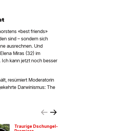
st
horstens «best friends»
nden sind – sondern sich
one ausrechnen. Und
 Elena Miras (32) im
 Ich kann jetzt noch besser
ält, resümiert Moderatorin
mgekehrte Darwinismus: The
Traurige Dschungel-
Liebesglü
Premiere
Bob