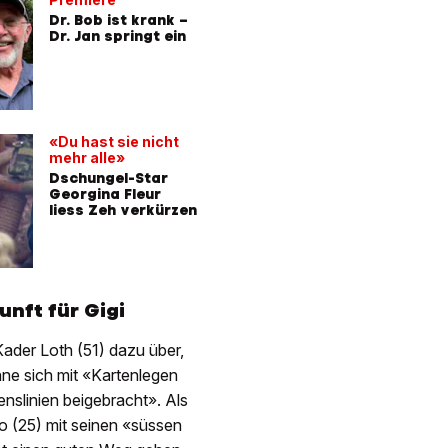
Dr. Bob ist krank –
Das ist d
Dr. Jan springt ein
die das 
Dschung
erobert
«Du hast sie nicht
mehr alle»
Dschungel-Star
Georgina Fleur
liess Zeh verkürzen
nft für Gigi
ader Loth (51) dazu über,
ne sich mit «Kartenlegen
nslinien beigebracht». Als
io (25) mit seinen «süssen