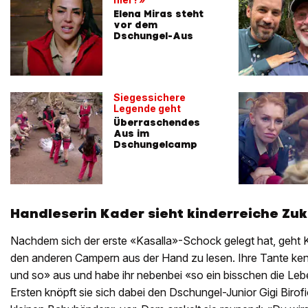
Elena Miras steht
vor dem
Dschungel-Aus
Siegessichere
Legende geht
Überraschendes
Aus im
Dschungelcamp
Handleserin Kader sieht kinderreiche Zuku
Nachdem sich der erste «Kasalla»-Schock gelegt hat, geht K
den anderen Campern aus der Hand zu lesen. Ihre Tante ken
und so» aus und habe ihr nebenbei «so ein bisschen die Lebe
Ersten knöpft sie sich dabei den Dschungel-Junior Gigi Birof