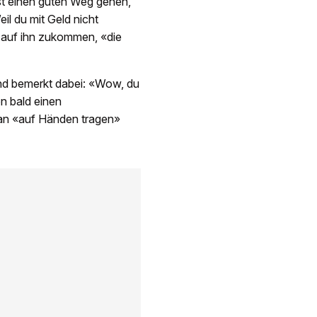
st einen guten Weg gehen,
il du mit Geld nicht
auf ihn zukommen, «die
und bemerkt dabei: «Wow, du
n bald einen
tan «auf Händen tragen»