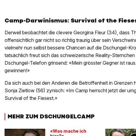
Camp-Darwinismus: Survival of the Fiese
Derweil beobachtet die clevere Georgina Fleur (34), dass T
offensichtlich gar nicht so richtig traurig über sein Verschwi
vielmehr nun selbst bessere Chancen auf die Dschungel-Kr
tatsächlich freut sich das schweizerische Reality-Sternchen
Dschungel-Telefon grinsend: «Mein grösster Gegner ist raus.
gewinnen!»
Da sich auch bei den Anderen die Betroffenheit in Grenzen h
Sonja Zietlow (56) zynisch: «Im Camp herrscht jetzt der u
Survival of the Fiesest.»
MEHR ZUM DSCHUNGELCAMP
«Was mache ich
hier?»