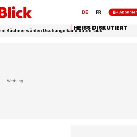
DE
FR
Abonnie
HEISS DISKUTIERT
nni Büchner wählen Dschungelkandidaten raus