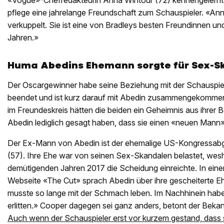
«Vogue»-Chefredakteurin Anna Wintour (72) kennengelernt. D
pflege eine jahrelange Freundschaft zum Schauspieler. «Anna
verkuppelt. Sie ist eine von Bradleys besten Freundinnen un
Jahren.»
Huma Abedins Ehemann sorgte für Sex-S
Der Oscargewinner habe seine Beziehung mit der Schauspie
beendet und ist kurz darauf mit Abedin zusammengekommen
im Freundeskreis hätten die beiden ein Geheimnis aus ihrer 
Abedin lediglich gesagt haben, dass sie einen «neuen Mann
Der Ex-Mann von Abedin ist der ehemalige US-Kongressab
(57). Ihre Ehe war von seinen Sex-Skandalen belastet, wesh
demütigenden Jahren 2017 die Scheidung einreichte. In eine
Webseite «The Cut» sprach Abedin über ihre gescheiterte E
musste so lange mit der Schmach leben. Im Nachhinein hab
erlitten.» Cooper dagegen sei ganz anders, betont der Beka
Auch wenn der Schauspieler erst vor kurzem gestand, dass