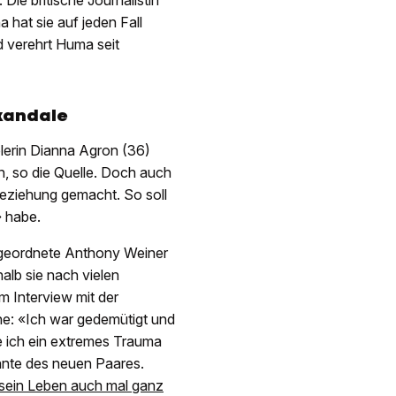
ie britische Journalistin
 hat sie auf jeden Fall
d verehrt Huma seit
kandale
lerin Dianna Agron (36)
, so die Quelle. Doch auch
Beziehung gemacht. So soll
» habe.
geordnete Anthony Weiner
alb sie nach vielen
m Interview mit der
he: «Ich war gedemütigt und
e ich ein extremes Trauma
nnte des neuen Paares.
 sein Leben auch mal ganz