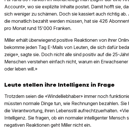
Account», wo sie explizite Inhalte postet. Damit hofft sie, d
sich weniger zu schämen. Doch sie kassiert auch richtig ab. A
die monatlich bezahlt werden müssen, hat sie 426 Abonnente
pro Monat rund 15'000 Franken.
Miller erhält überwiegend positive Reaktionen von ihrer Onl
bekomme jeden Tag E-Mails von Leuten, die sich dafür bed
zeige», sagte sie. Doch nicht alle sind positiv auf die 25-J
Menschen verstehen einfach nicht, warum ein Erwachsener s
oder leben will.»
Leute stellen ihre Intelligenz in Frage
Trotzdem seien die «Windelliebhaber» immer noch funktion
müssten normale Dinge tun, wie Rechnungen bezahlen. Sie h
die Verantwortung, ihren Lebensstil aufrechtzuerhalten. «Vi
Intelligenz. Sie fragen, ob ein normaler intelligenter Mensch
negativen Reaktionen geht Miller nicht ein.