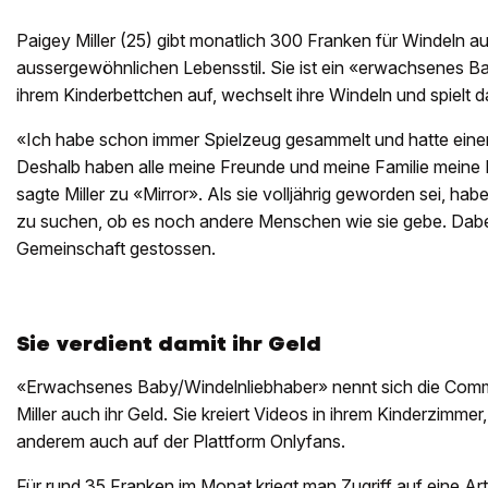
Paigey Miller (25) gibt monatlich 300 Franken für Windeln au
aussergewöhnlichen Lebensstil. Sie ist ein «erwachsenes B
ihrem Kinderbettchen auf, wechselt ihre Windeln und spielt d
«Ich habe schon immer Spielzeug gesammelt und hatte eine
Deshalb haben alle meine Freunde und meine Familie meine 
sagte Miller zu «Mirror». Als sie volljährig geworden sei, hab
zu suchen, ob es noch andere Menschen wie sie gebe. Dabei 
Gemeinschaft gestossen.
Sie verdient damit ihr Geld
«Erwachsenes Baby/Windelnliebhaber» nennt sich die Commun
Miller auch ihr Geld. Sie kreiert Videos in ihrem Kinderzimmer,
anderem auch auf der Plattform Onlyfans.
Für rund 35 Franken im Monat kriegt man Zugriff auf eine A