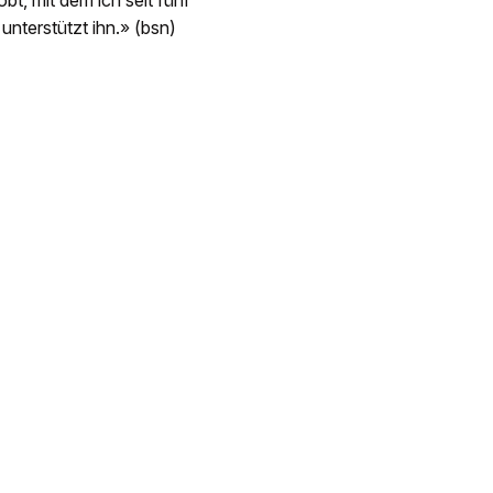
bt, mit dem ich seit fünf
unterstützt ihn.» (bsn)