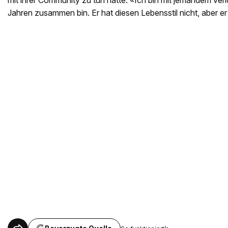
mit ihrer Community zu tun hatte. «Ich bin mit jemandem verlo
Jahren zusammen bin. Er hat diesen Lebensstil nicht, aber er 