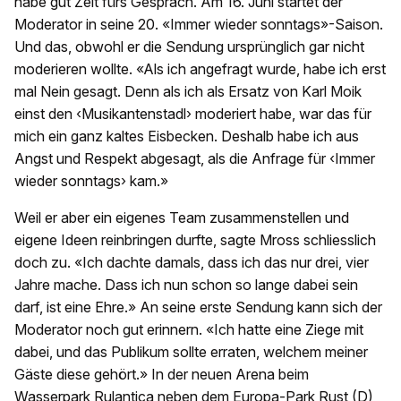
habe gut Zeit fürs Gespräch. Am 16. Juni startet der
Moderator in seine 20. «Immer wieder sonntags»-Saison.
Und das, obwohl er die Sendung ursprünglich gar nicht
moderieren wollte. «Als ich angefragt wurde, habe ich erst
mal Nein gesagt. Denn als ich als Ersatz von Karl Moik
einst den ‹Musikantenstadl› moderiert habe, war das für
mich ein ganz kaltes Eisbecken. Deshalb habe ich aus
Angst und Respekt abgesagt, als die Anfrage für ‹Immer
wieder sonntags› kam.»
Weil er aber ein eigenes Team zusammenstellen und
eigene Ideen reinbringen durfte, sagte Mross schliesslich
doch zu. «Ich dachte damals, dass ich das nur drei, vier
Jahre mache. Dass ich nun schon so lange dabei sein
darf, ist eine Ehre.» An seine erste Sendung kann sich der
Moderator noch gut erinnern. «Ich hatte eine Ziege mit
dabei, und das Publikum sollte erraten, welchem meiner
Gäste diese gehört.» In der neuen Arena beim
Wasserpark Rulantica neben dem Europa-Park Rust (D),