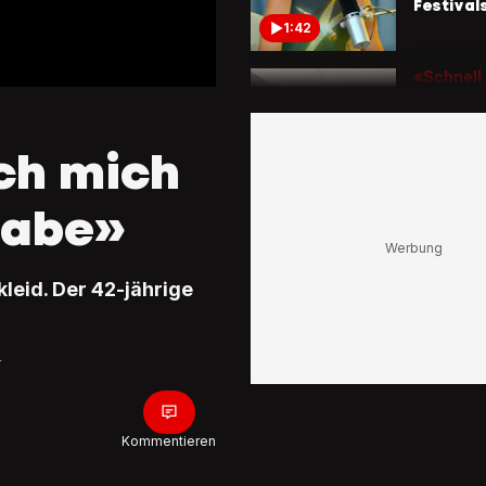
Festival
1:42
«Schnell,
unglaubl
Warum 
Goodwo
ch mich
Festival 
seinen B
1:52
habe»
So sieht 
aus
«Schöns
kleid. Der 42-jährige
Mädchen
verzaub
0:51
r
Kommentieren