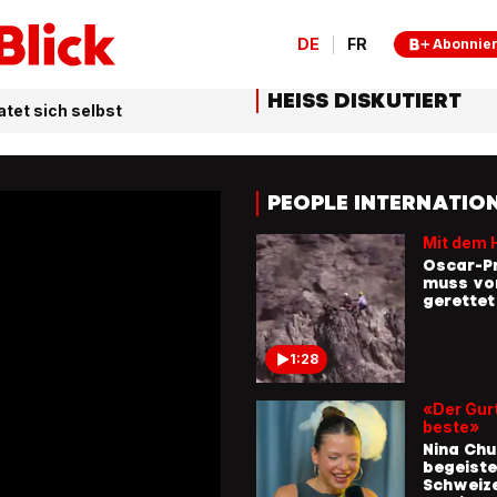
DE
FR
Abonnie
HEISS DISKUTIERT
atet sich selbst
PEOPLE INTERNATIO
Mit dem 
Oscar-Pr
muss vo
gerette
1:28
«Der Gurt
beste»
Nina Ch
begeiste
Schweiz