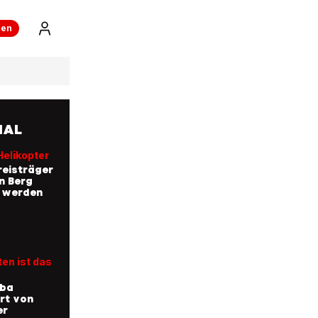
ren
NAL
Helikopter
eisträger
n Berg
t werden
en ist das
uba
rt von
er