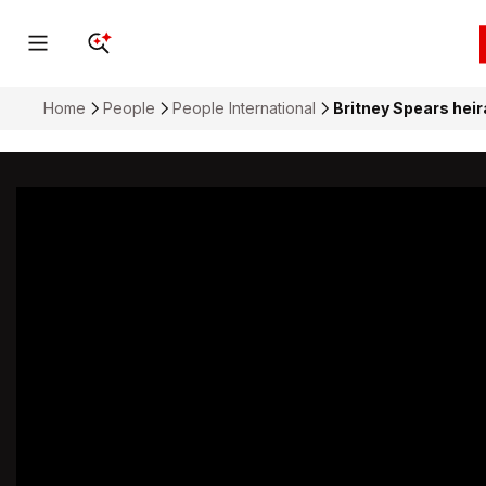
Home
People
People International
Britney Spears heir