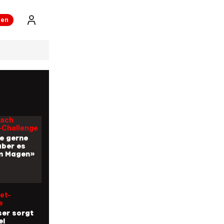
Hemd
»
ren
et-
on aus
k-
om
nach
-Challenge
e gerne
aber es
im Magen»
et-
e
er sorgt
el