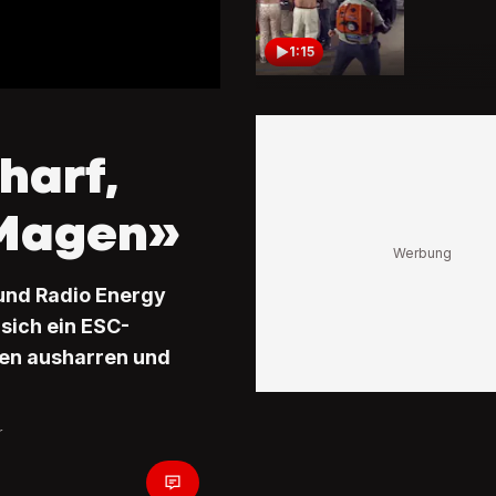
1:15
ESC-Tick
Challeng
Kandida
harf,
stimmen
Colonia»
 Magen»
0:24
ESC-Tick
Challeng
 und Radio Energy
Kandida
sich ein ESC-
müssen 
und Lime
nden ausharren und
trinken
1:14
r
ESC-Tick
Challeng
Kandida
bekomm