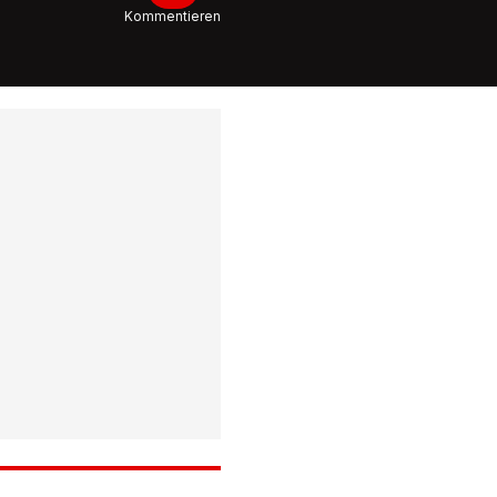
Eiswürfe
Kommentieren
Nacken g
0:50
Nach Au
Jann sch
gegen T
Dialekt
1:18