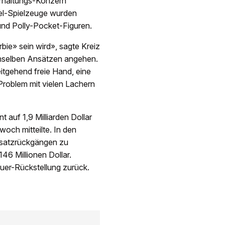
erhaltungs-Konzern
tel-Spielzeuge wurden
und Polly-Pocket-Figuren.
rbie» sein wird», sagte Kreiz
nselben Ansätzen angehen.
itgehend freie Hand, eine
Problem mit vielen Lachern
 auf 1,9 Milliarden Dollar
och mitteilte. In den
msatzrückgängen zu
46 Millionen Dollar.
euer-Rückstellung zurück.