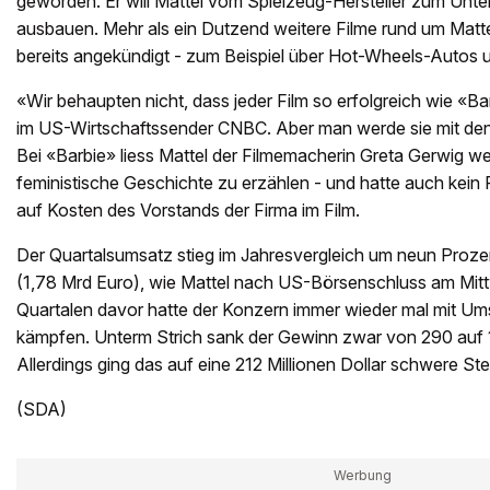
geworden. Er will Mattel vom Spielzeug-Hersteller zum Unt
ausbauen. Mehr als ein Dutzend weitere Filme rund um Mat
bereits angekündigt - zum Beispiel über Hot-Wheels-Autos 
«Wir behaupten nicht, dass jeder Film so erfolgreich wie «Ba
im US-Wirtschaftssender CNBC. Aber man werde sie mit de
Bei «Barbie» liess Mattel der Filmemacherin Greta Gerwig we
feministische Geschichte zu erzählen - und hatte auch kein 
auf Kosten des Vorstands der Firma im Film.
Der Quartalsumsatz stieg im Jahresvergleich um neun Prozent
(1,78 Mrd Euro), wie Mattel nach US-Börsenschluss am Mittw
Quartalen davor hatte der Konzern immer wieder mal mit U
kämpfen. Unterm Strich sank der Gewinn zwar von 290 auf 1
Allerdings ging das auf eine 212 Millionen Dollar schwere St
(SDA)