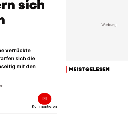
rn sich
n
ne verrückte
arfen sich die
seitig mit den
MEISTGELESEN
hr
Kommentieren