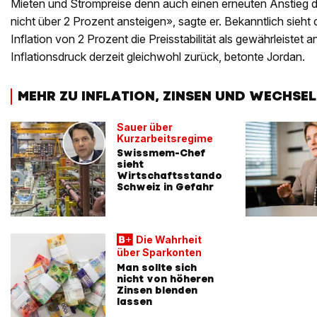
Mieten und Strompreise denn auch einen erneuten Anstieg der
nicht über 2 Prozent ansteigen», sagte er. Bekanntlich sieht 
Inflation von 2 Prozent die Preisstabilität als gewährleistet 
Inflationsdruck derzeit gleichwohl zurück, betonte Jordan.
MEHR ZU INFLATION, ZINSEN UND WECHSE
Sauer über
Kurzarbeitsregime
Swissmem-Chef
sieht
Wirtschaftsstandort
Schweiz in Gefahr
Die Wahrheit
über Sparkonten
Man sollte sich
nicht von höheren
Zinsen blenden
lassen