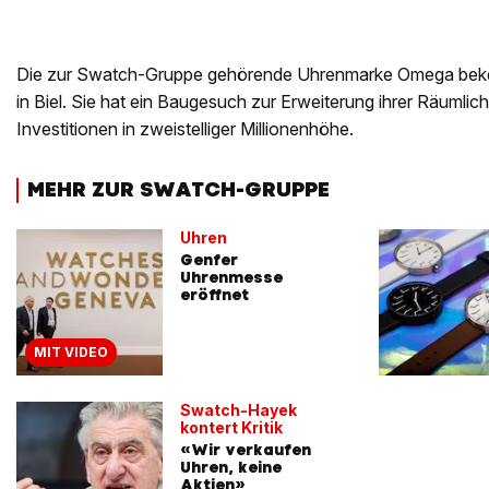
Die zur Swatch-Gruppe gehörende Uhrenmarke Omega beken
in Biel. Sie hat ein Baugesuch zur Erweiterung ihrer Räumlich
Investitionen in zweistelliger Millionenhöhe.
MEHR ZUR SWATCH-GRUPPE
Uhren
Genfer
Uhrenmesse
eröffnet
MIT VIDEO
Swatch-Hayek
kontert Kritik
«Wir verkaufen
Uhren, keine
Aktien»