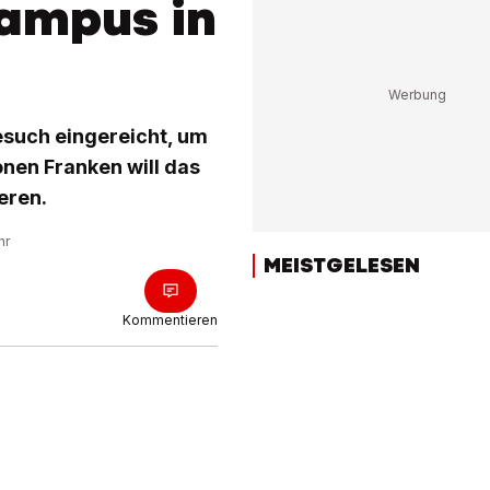
ampus in
such eingereicht, um
ionen Franken will das
eren.
hr
MEISTGELESEN
Kommentieren