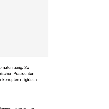
lomaten übrig. So
nischen Präsidenten
 korrupten religiösen
immer weiter zu. Im