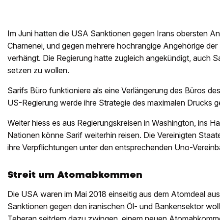
Im Juni hatten die USA Sanktionen gegen Irans obersten Anfü
Chamenei, und gegen mehrere hochrangige Angehörige der
verhängt. Die Regierung hatte zugleich angekündigt, auch Sar
setzen zu wollen.
Sarifs Büro funktioniere als eine Verlängerung des Büros de
US-Regierung werde ihre Strategie des maximalen Drucks ge
Weiter hiess es aus Regierungskreisen in Washington, ins Ha
Nationen könne Sarif weiterhin reisen. Die Vereinigten Staa
ihre Verpflichtungen unter den entsprechenden Uno-Vereinb
Streit um Atomabkommen
Die USA waren im Mai 2018 einseitig aus dem Atomdeal ausg
Sanktionen gegen den iranischen Öl- und Bankensektor wolle
Teheran seitdem dazu zwingen, einem neuen Atomabkommen