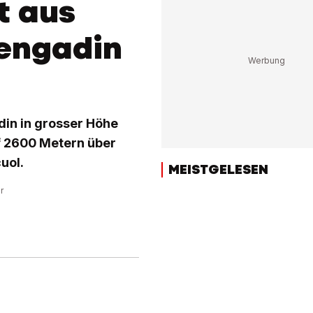
t aus
engadin
din in grosser Höhe
uf 2600 Metern über
uol.
MEISTGELESEN
r