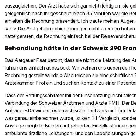
auszugleichen. Der Arzt habe sich gar nicht richtig um sie 
gelegentlich nach ihr geschaut. Nach 35 Minuten war die Be
erhielten die Rechnung präsentiert. Ich traute meinen Augen 
sah.» Die Arztgehilfin schien hingegen nicht über den hohen
hätte geraten, die Rechnung einfach bei der Reiseversicheru
Behandlung hätte in der Schweiz 290 Fra
Das Aargauer Paar betont, dass sie nicht die Leistung des Arz
fühlen uns einfach abgezockt. Wir wehren uns gegen den ho
Rechnung gestellt wurde.» Also reichen sie eine schriftlich
Ärztekammer Tirol ein und suchen Kontakt zu einer Patiente
Dass der Rettungssanitäter mit der Einschätzung nicht falsch l
Verbindung der Schweizer Ärztinnen und Ärzte FMH. Der Be
Anfrage: «Da wir das österreichische Tarifwerk nicht im Deta
was genau einberechnet wurde, ist kein 1:1-Vergleich, sonde
Aussage möglich. Bei den aufgeführten Einzelleistungen ge
ambulante ärztliche Leistungen) und den Laborleistungen ge