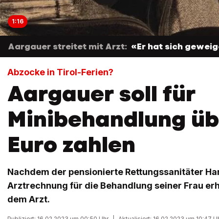
1:16
Aargauer streitet mit Arzt:
«Er hat sich gewei
Abzocke in Tirol-Ferien?
Aargauer soll für
Minibehandlung üb
Euro zahlen
Nachdem der pensionierte Rettungssanitäter Han
Arztrechnung für die Behandlung seiner Frau erhäl
dem Arzt.
Publiziert: 16.02.2023 um 00:50 Uhr
|
Aktualisiert: 16.02.2023 um 10:47 U