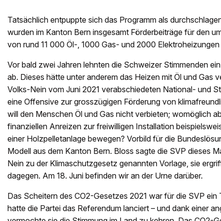
Tatsächlich entpuppte sich das Programm als durchschlagend
wurden im Kanton Bern insgesamt Förderbeiträge für den 
von rund 11 000 Öl-, 1000 Gas- und 2000 Elektroheizungen
Vor bald zwei Jahren lehnten die Schweizer Stimmenden e
ab. Dieses hätte unter anderem das Heizen mit Öl und Gas v
Volks-Nein vom Juni 2021 verabschiedeten National- und St
eine Offensive zur grosszügigen Förderung von klimafreun
will den Menschen Öl und Gas nicht verbieten; womöglich abe
finanziellen Anreizen zur freiwilligen Installation beispiel
einer Holzpelletanlage bewegen? Vorbild für die Bundeslösu
Modell aus dem Kanton Bern. Bloss sagte die SVP dieses Ma
Nein zu der Klimaschutzgesetz genannten Vorlage, sie ergr
dagegen. Am 18. Juni befinden wir an der Urne darüber.
Das Scheitern des CO2-Gesetzes 2021 war für die SVP ein
hatte die Partei das Referendum lanciert – und dank einer a
vermochte sie die Stimmung im Land zu kehren. Das CO2-Ge