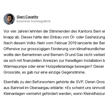
Gieri Cavelty
Kolumnist SonntagsBlick
Vor vier Jahren lehnten die Stimmenden des Kantons Bern e
knapp ab. Dieses hätte den Einbau von Öl- oder Gasheizung
Nach diesem Volks-Nein vom Februar 2019 lancierte der Ber
Offensive zur grosszügigen Förderung von klimafreundlich
wollte den Bernerinnen und Bernern Öl und Gas nicht verbie
sie sich mit finanziellen Anreizen zur freiwilligen Installation 
Wärmepumpe oder einer Holzpelletanlage bewegen? Dieser 
Grossräte, es gab nur eine einzige Gegenstimme.
Ebenfalls zu den Befürwortern gehörte die SVP. Deren Gro
aus Bannwil im Oberaargau erklärte: «Es scheint uns sinnvol
Kleinanlagen vermehrt gefördert werden, wenn Kleinölheizu