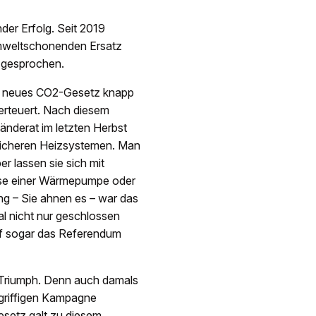
er Erfolg. Seit 2019
umweltschonenden Ersatz
 gesprochen.
in neues CO2-Gesetz knapp
erteuert. Nach diesem
änderat im letzten Herbst
dlicheren Heizsystemen. Man
r lassen sie sich mit
sweise einer Wärmepumpe oder
ng – Sie ahnen es – war das
l nicht nur geschlossen
iff sogar das Referendum
 Triumph. Denn auch damals
ngriffigen Kampagne
setz galt zu diesem