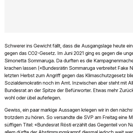
Schwerer ins Gewicht fällt, dass die Ausgangslage heute ein
gegen das CO2-Gesetz. Im Juni 2021 ging es gegen die unge
Simonetta Sommaruga. Da durften es die Kampagnenmacher 
krachen lassen («Bundesrätin Sommaruga verbreitet Fake N
letzten Herbst zum Angriff gegen das Klimaschutzgesetz blie
Sozialdemokratin noch im Amt. Inzwischen aber steht mit Alb
Bundesrat an der Spitze der Befürworter. Etwas mehr Zurüc
wohl oder übel auferlegen.
Gewiss, ein paar markige Aussagen kriegen wir in den nä
trotzdem zu hören. So versandte die SVP am Freitag eine M
süffigen Titel: «Bundesrat Rösti erzählt das Gegenteil von Nat
allem dürfte der Abstimmungskampf diesmal jedoch weit weni