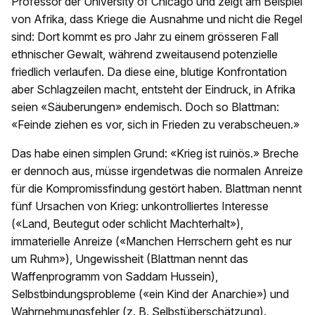
Professor der University of Chicago und zeigt am Beispiel
von Afrika, dass Kriege die Ausnahme und nicht die Regel
sind: Dort kommt es pro Jahr zu einem grösseren Fall
ethnischer Gewalt, während zweitausend potenzielle
friedlich verlaufen. Da diese eine, blutige Konfrontation
aber Schlagzeilen macht, entsteht der Eindruck, in Afrika
seien «Säuberungen» endemisch. Doch so Blattman:
«Feinde ziehen es vor, sich in Frieden zu verabscheuen.»
Das habe einen simplen Grund: «Krieg ist ruinös.» Breche
er dennoch aus, müsse irgendetwas die normalen Anreize
für die Kompromissfindung gestört haben. Blattman nennt
fünf Ursachen von Krieg: unkontrolliertes Interesse
(«Land, Beutegut oder schlicht Machterhalt»),
immaterielle Anreize («Manchen Herrschern geht es nur
um Ruhm»), Ungewissheit (Blattman nennt das
Waffenprogramm von Saddam Hussein),
Selbstbindungsprobleme («ein Kind der Anarchie») und
Wahrnehmungsfehler (z. B. Selbstüberschätzung).