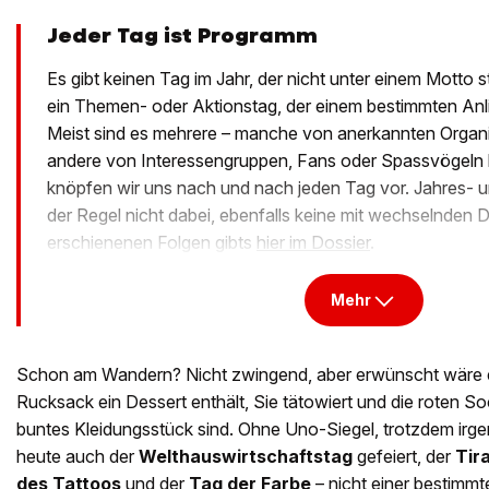
Jeder Tag ist Programm
Es gibt keinen Tag im Jahr, der nicht unter einem Motto 
ein Themen- oder Aktionstag, der einem bestimmten Anl
Meist sind es mehrere – manche von anerkannten Organ
andere von Interessengruppen, Fans oder Spassvögeln lan
knöpfen wir uns nach und nach jeden Tag vor. Jahres- 
der Regel nicht dabei, ebenfalls keine mit wechselnden D
erschienenen Folgen gibts
hier im Dossier
.
Mehr
Schon am Wandern? Nicht zwingend, aber erwünscht wäre es
Rucksack ein Dessert enthält, Sie tätowiert und die roten So
buntes Kleidungsstück sind. Ohne Uno-Siegel, trotzdem irge
heute auch der
Welthauswirtschaftstag
gefeiert, der
Tir
des Tattoos
und der
Tag der Farbe
– nicht einer bestimmt