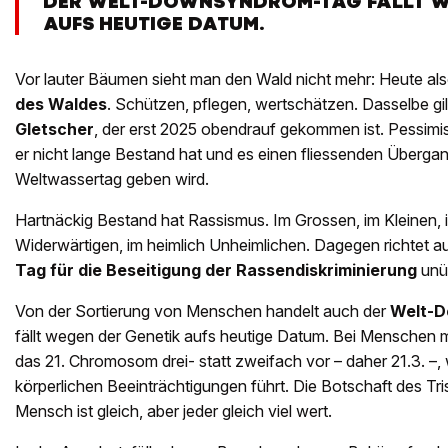
DER WELT-DOWNSYNDROM-TAG FÄLLT W
AUFS HEUTIGE DATUM.
Vor lauter Bäumen sieht man den Wald nicht mehr: Heute als
des Waldes
. Schützen, pflegen, wertschätzen. Dasselbe gil
Gletscher
, der erst 2025 obendrauf gekommen ist. Pessim
er nicht lange Bestand hat und es einen fliessenden Überg
Weltwassertag geben wird.
Hartnäckig Bestand hat Rassismus. Im Grossen, im Kleinen, i
Widerwärtigen, im heimlich Unheimlichen. Dagegen richtet a
Tag für die Beseitigung der Rassendiskriminierung
unü
Von der Sortierung von Menschen handelt auch der
Welt-
fällt wegen der Genetik aufs heutige Datum. Bei Mensche
das 21. Chromosom drei- statt zweifach vor – daher 21.3. –,
körperlichen Beeinträchtigungen führt. Die Botschaft des Tr
Mensch ist gleich, aber jeder gleich viel wert.