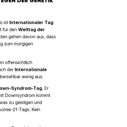
EGEN DER GENETIK
o ist
Internationaler Tag
t für den
Welttag der
isten gehen davon aus, dass
ang zum morgigen
m offensichtlich
uch der
Internationale
bersehbar wenig aus.
Down-Syndrom-Tag
. Er
n mit Downsyndrom kommt
 was zu geistigen und
isomie-21-Tags: Kein