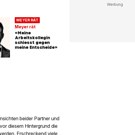
MEYER RÄT
Meyer rät
«Meine
Arbeitskollegin
schiesst gegen
meine Entscheide»
nsichten beider Partner und
vor diesem Hintergrund die
 werden. Erschreckend viele