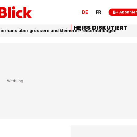
DE
FR
Abonnie
HEISS DISKUTIERT
ierhans über grössere und kleinere Preiserhöhungen