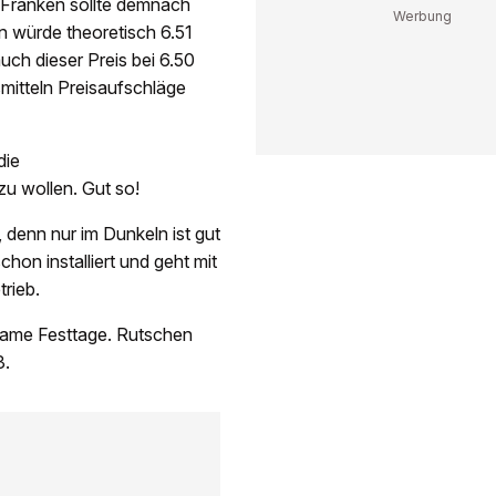
0 Franken sollte demnach
n würde theoretisch 6.51
ch dieser Preis bei 6.50
mitteln Preisaufschläge
die
u wollen. Gut so!
, denn nur im Dunkeln ist gut
hon installiert und geht mit
rieb.
same Festtage. Rutschen
3.