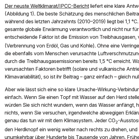
Der neuste Weltklimarat/IPCC-Bericht
liefert eine klare Ant
(Abbildung 1). Die beste Schätzung des menschlichen Beitr
während des letzten Jahrzehnts (2010–2019) liegt bei 1,1 °C. 
gesamte globale Erwärmung verantwortlich und nicht nur für
entscheidende Faktor ist die Emission von Treibhausgasen,
(Verbrennung von Erdöl, Gas und Kohle). Ohne eine Verrin
die ebenfalls vom Menschen verursachte Luftverschmutzun
durch die Treibhausgasemissionen bereits 1,5 °C erreicht. 
verursachten Faktoren betrifft (solare und vulkanische Antri
Klimavariabilität), so ist ihr Beitrag – ganz einfach – gleich null
Aber wie lässt sich eine so klare Ursache-Wirkung-Verbindung
einfach. Wenn Sie einen Topf mit Wasser auf den Herd stelle
würden Sie sich nicht wundern, wenn das Wasser anfängt, h
nichts, wenn Sie versuchen, irgendwelche abwegigen Erklä
genau das tun wir mit dem Klimasystem. Jeder CO
-Ausstoss
2
den Herdknopf ein wenig weiter nach rechts zu drehen, und
unumkehrbar über Hunderte bis Tausende von Jahren. Früher