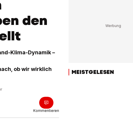
m
ben den
ellt
 Land-Klima-Dynamik –
ach, ob wir wirklich
MEISTGELESEN
hr
Kommentieren