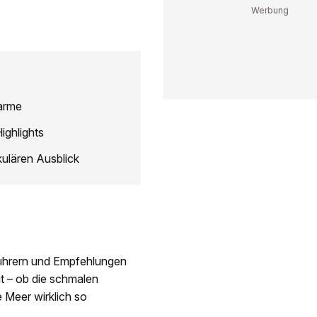
harme
ighlights
kulären Ausblick
seführern und Empfehlungen
mt – ob die schmalen
 Meer wirklich so