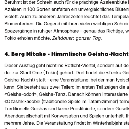
Berühmt ist der Schrein auch für die prächtige Azaleenblüte
Azaleen in 100 Sorten entfalten ein unvergleichliches Blüte
Violett. Auch zu anderen Jahreszeiten leuchtet das Tempelar
Blumenfarben. Die Gegend mit ihren vielen wichtigen Schrein
Spazergänge in ruhiger Atmosphäre – genau das Richtige, 
Tokio erholen möchte.
Zeitdauer: ganzer Tag.
4. Berg Mitake -
Himmlische Geisha-Nacht
Dieser Ausflug geht nicht ins Rotlicht-Viertel, sondern auf d
der zur Stadt Ome (Tokio) gehört. Dort findet die «Tenku G
Geisha-Nacht) statt – eine Veranstaltung, bei der man typis
kann. Sie besteht aus zwei Teilen: Im ersten Teil zeigen die
«Geisha-odori», Geisha-Tanz. Danach können Interessierte 
«Ozashiki-asobi» (traditionelle Spiele im Tatamizimmer) teil
Traditionelle Geishas sind keine Prostituierte, sondern Gesel
Abendgesellschaft mit Konversation und Spielen unterhält. I
mehrere Jahre. Die Veranstaltung findet im Winterhalbjahr sta