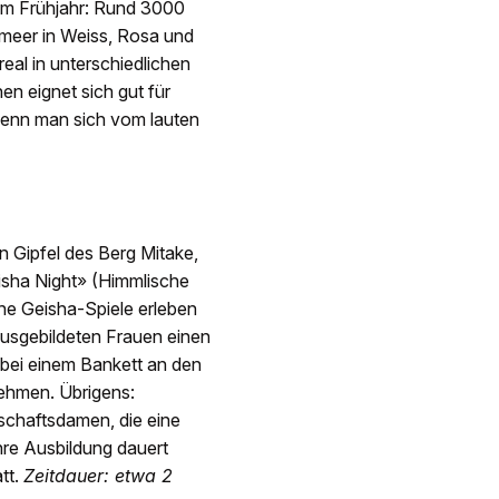
 im Frühjahr: Rund 3000
nmeer in Weiss, Rosa und
eal in unterschiedlichen
en eignet sich gut für
wenn man sich vom lauten
en Gipfel des Berg Mitake,
eisha Night» (Himmlische
che Geisha-Spiele erleben
 ausgebildeten Frauen einen
bei einem Bankett an den
nehmen. Übrigens:
lschaftsdamen, die eine
hre Ausbildung dauert
tt.
Zeitdauer: etwa 2