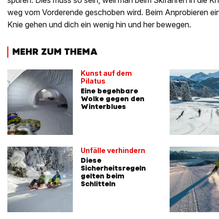
spüren. Dies muss so sein, weil man beim Skifahren in die K
weg vom Vorderende geschoben wird. Beim Anprobieren eines
Knie gehen und dich ein wenig hin und her bewegen.
MEHR ZUM THEMA
Kunst auf dem
Pilatus
Eine begehbare
Wolke gegen den
Winterblues
Unfälle verhindern
Diese
Sicherheitsregeln
gelten beim
Schlitteln