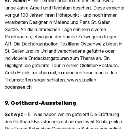
St. Gallen
– Die Textilproduktion hat der Ostschweiz
lange Jahre Arbeit und Reichtum beschert. Diese erreichte
vor gut 100 Jahren ihren Höhepunkt – und noch immer
verarbeiten Designer in Mailand und Paris St. Galler
Spitze. An die ruhmreichen Tage erinnern diverse
Prunkbauten, etwa jene der Familie Zellweger in trogen
AR. Die Dachorganisation Textilland Ostschweiz bietet in
St. Gallen und im Umland verschiedene geführte oder
individuelle Entdeckungstouren zum Thema an. Ein
Highlight: die geführte Tour in einem Oldtimer-Postauto.
Auch Hotels mischen mit, in manchen kann man in den
Traumstoffen sogar schlafen.
www.st.gallen-
bodensee.ch
9. Gotthard-Ausstellung
Schwyz
– Ei, was haben wir ihn gefeiert! Die Eröffnung
des Gotthard-Basistunnels schrieb weltweit Schlagzeilen.
Das Forum Schweizer Geschichte in Schwyz präsentiert