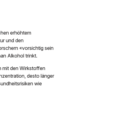
schen erhöhtem
tur und den
rschern «vorsichtig sein
n Alkohol trinkt.
n mit den Wirkstoffen
nzentration, desto länger
undheitsrisiken wie