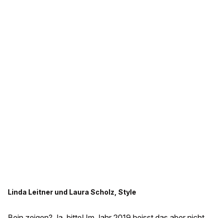
Linda Leitner und Laura Scholz, Style
Bein zeigen? Ja, bitte! Im Jahr 2019 heisst das aber nicht