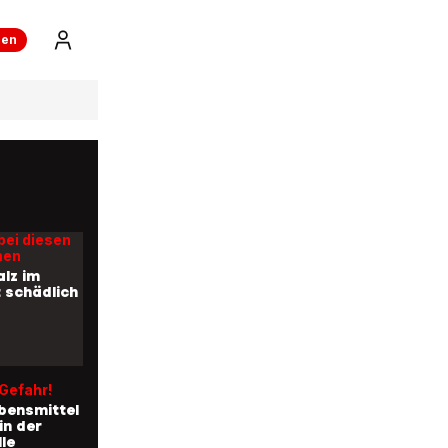
ren
 isst mit
 man das
ice
en
bei diesen
men
alz im
t schädlich
Gefahr!
bensmittel
in der
le