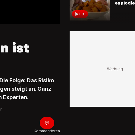
explodie
1:31
Fördern 
So unges
Fertig-N
n ist
2:19
Falsch g
Welche
Die Folge: Das Risiko
Lebensmi
gen steigt an. Ganz
ich trotz
Schimmel
n Experten.
essen?
1:23
r
Verpacku
Test
Schädlic
Kommentieren
Chemikal