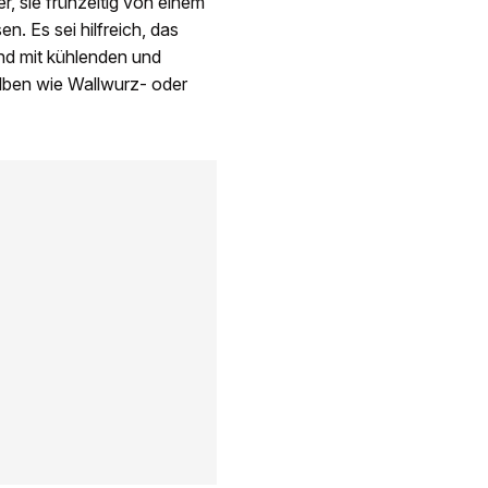
r, sie frühzeitig von einem
n. Es sei hilfreich, das
nd mit kühlenden und
lben wie Wallwurz- oder