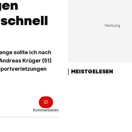
gen
schnell
nge sollte ich nach
Andreas Krüger (51)
 Sportverletzungen
MEISTGELESEN
r
Kommentieren