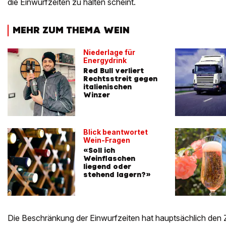
die Einwurfzeiten zu halten scheint.
MEHR ZUM THEMA WEIN
Niederlage für
Energydrink
Red Bull verliert
Rechtsstreit gegen
italienischen
Winzer
Blick beantwortet
Wein-Fragen
«Soll ich
Weinflaschen
liegend oder
stehend lagern?»
Die Beschränkung der Einwurfzeiten hat hauptsächlich den 