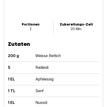
Portionen
Zubereitungs-Zeit
2
20 Min.
Zutaten
200 g
Weisse Rettich
5
Radiesli
1 EL
Apfel­essig
1 TL
Senf
1 EL
Nussöl