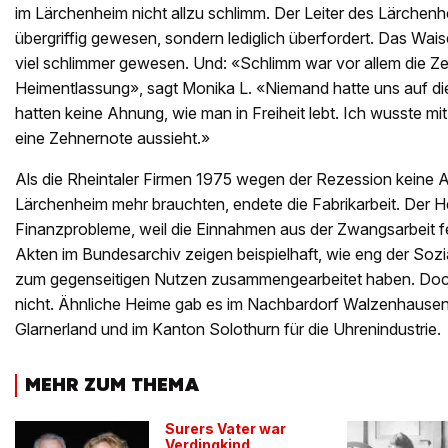
im Lärchenheim nicht allzu schlimm. Der Leiter des Lärchenh
übergriffig gewesen, sondern lediglich überfordert. Das Wai
viel schlimmer gewesen. Und: «Schlimm war vor allem die Zei
Heimentlassung», sagt Monika L. «Niemand hatte uns auf die 
hatten keine Ahnung, wie man in Freiheit lebt. Ich wusste mit
eine Zehnernote aussieht.»
Als die Rheintaler Firmen 1975 wegen der Rezession keine 
Lärchenheim mehr brauchten, endete die Fabrikarbeit. Der He
Finanzprobleme, weil die Einnahmen aus der Zwangsarbeit f
Akten im Bundesarchiv zeigen beispielhaft, wie eng der Sozia
zum gegenseitigen Nutzen zusammengearbeitet haben. Doch 
nicht. Ähnliche Heime gab es im Nachbardorf Walzenhausen
Glarnerland und im Kanton Solothurn für die Uhrenindustrie.
MEHR ZUM THEMA
Surers Vater war
Verdingkind