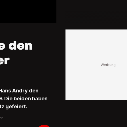
e den
er
 Hans Andry den
. Die beiden haben
z gefeiert.
hr