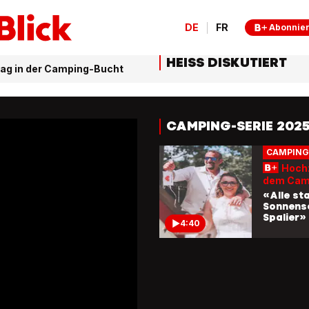
machen
4:15
DE
FR
Abonnie
HEISS DISKUTIERT
Steiners
ag in der Camping-Bucht
seit 48 
«Meine F
Architekt
führe nu
4:25
CAMPING-SERIE 202
Hochz
dem Cam
«Alle st
Sonnens
Spalier»
4:40