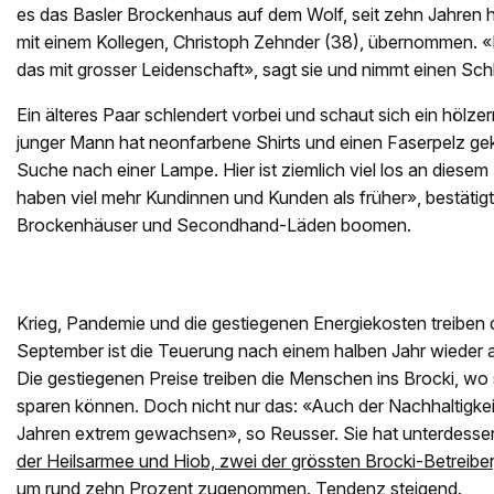
es das Basler Brockenhaus auf dem Wolf, seit zehn Jahren
mit einem Kollegen, Christoph Zehnder (38), übernommen. 
das mit grosser Leidenschaft», sagt sie und nimmt einen Sch
Ein älteres Paar schlendert vorbei und schaut sich ein hölzer
junger Mann hat neonfarbene Shirts und einen Faserpelz geka
Suche nach einer Lampe. Hier ist ziemlich viel los an diese
haben viel mehr Kundinnen und Kunden als früher», bestätig
Brockenhäuser und Secondhand-Läden boomen.
Krieg, Pandemie und die gestiegenen Energiekosten treiben d
September ist die Teuerung nach einem halben Jahr wieder au
Die gestiegenen Preise treiben die Menschen ins Brocki, wo
sparen können. Doch nicht nur das: «Auch der Nachhaltigkeit
Jahren extrem gewachsen», so Reusser. Sie hat unterdesse
der Heilsarmee und Hiob, zwei der grössten Brocki-Betreibe
um rund zehn Prozent zugenommen
. Tendenz steigend.