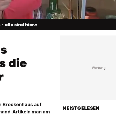
- alle sind hier»
as
s die
r
er Brockenhaus auf
MEISTGELESEN
dhand-Artikeln man am