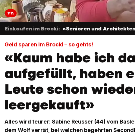
1:15
Einkaufen im Brocki:
«Senioren und Architekten 
Geld sparen im Brocki – so gehts!
«Kaum habe ich d
aufgefüllt, haben e
Leute schon wiede
leergekauft»
Alles wird teurer: Sabine Reusser (44) vom Basl
dem Wolf verrät, bei welchen begehrten Secon