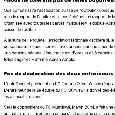
«Nous ne tolérons pas de telles bagarres
Que compte faire l'association suisse de football? «Lorsque 
reçu le rapport de l'arbitre et, le cas échéant, un rapport de 
organisée avec toutes les parties impliquées», explique Adri
suisse de football.
A la suite de l'enquête, l'association régionale décidera si, l
personnes impliquées seront sanctionnées par une amend
une certaine période. Une chose est d'ores et déjà certaine
telles bagarres!» affirme Adrian Arnold.
Pas de déclaration des deux entraîneurs
L'entraîneur et président du FC Fortuna Olten n'a pas réagi
L'entraîneur de la 2e équipe du FC Mümliswil a donné des é
les a ensuite retirées.
Seul le coprésident du FC Mümliswil, Martin Bürgi, a fait une 
au match, mais j'ai entendu ce qui s'est passé, je suis au co