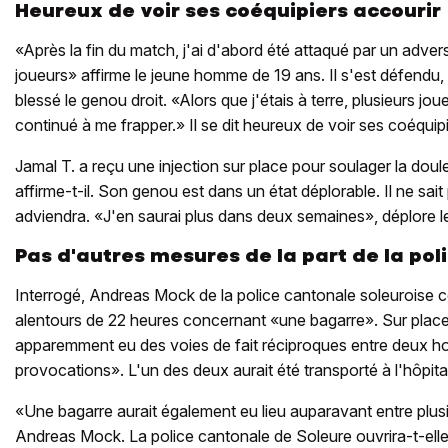
Heureux de voir ses coéquipiers accourir
«Après la fin du match, j'ai d'abord été attaqué par un advers
joueurs» affirme le jeune homme de 19 ans. Il s'est défendu, 
blessé le genou droit. «Alors que j'étais à terre, plusieurs jo
continué à me frapper.» Il se dit heureux de voir ses coéquipi
Jamal T. a reçu une injection sur place pour soulager la doule
affirme-t-il. Son genou est dans un état déplorable. Il ne sait
adviendra. «J'en saurai plus dans deux semaines», déplore le
Pas d'autres mesures de la part de la pol
Interrogé, Andreas Mock de la police cantonale soleuroise 
alentours de 22 heures concernant «une bagarre». Sur place, i
apparemment eu des voies de fait réciproques entre deux 
provocations». L'un des deux aurait été transporté à l'hôpit
«Une bagarre aurait également eu lieu auparavant entre plusi
Andreas Mock. La police cantonale de Soleure ouvrira-t-ell