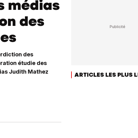
s médias
ion des
les
rdiction des
ration étudie des
ias Judith Mathez
ARTICLES LES PLUS 