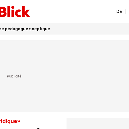
DE
une pédagogue sceptique
uridique»