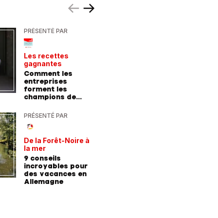
PRÉSENTÉ PAR
PRÉSENTÉ
Les recettes
Le point 
gagnantes
expert
Comment les
Peut-on 
entreprises
randonn
forment les
baskets
champions de
demain
PRÉSENTÉ PAR
PRÉSENTÉ
De la Forêt-Noire à
Vivre plu
la mer
sainemen
qu'avale
9 conseils
Comment
médicam
incroyables pour
coaching
des vacances en
contre l
Allemagne
l'hyperte
diabète