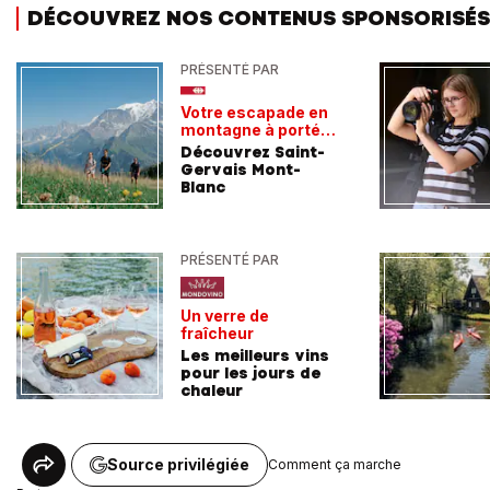
DÉCOUVREZ NOS CONTENUS SPONSORISÉS
PRÉSENTÉ PAR
Votre escapade en
montagne à portée
de train
Découvrez Saint-
Gervais Mont-
Blanc
PRÉSENTÉ PAR
Un verre de
fraîcheur
Les meilleurs vins
pour les jours de
chaleur
Source privilégiée
Comment ça marche