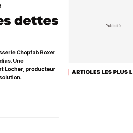
e
es dettes
asserie Chopfab Boxer
dias. Une
nt Locher, producteur
ARTICLES LES PLUS 
solution.