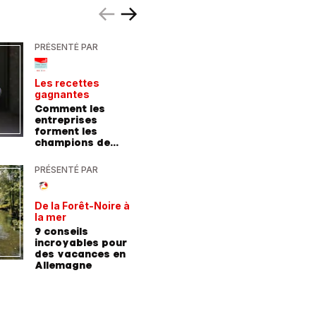
PRÉSENTÉ PAR
PRÉSENTÉ
Les recettes
Le point 
gagnantes
expert
Comment les
Peut-on 
entreprises
randonn
forment les
baskets
champions de
demain
PRÉSENTÉ PAR
PRÉSENTÉ
De la Forêt-Noire à
Vivre plu
la mer
sainemen
qu'avale
9 conseils
Comment
médicam
incroyables pour
coaching
des vacances en
contre l
Allemagne
l'hyperte
diabète