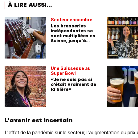
À LIRE AUSSI...
Secteur encombré
Les brasseries
indépendantes se
sont multipliées en
Suisse, jusqu’à
saturation?
Une Suissesse au
Super Bowl
«Je ne sais pas si
c'était vraiment de
la bière»
L'avenir est incertain
L'effet de la pandémie sur le secteur, l'augmentation du prix 