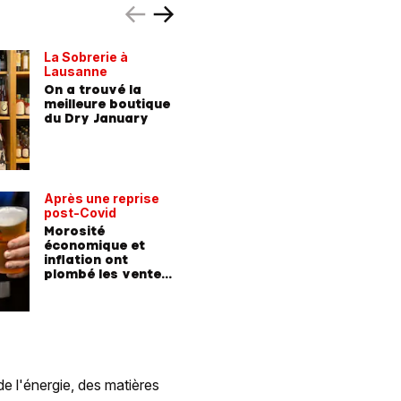
La Sobrerie à
PRÉSENTÉ
Lausanne
Ivre de pl
On a trouvé la
Tout en 
meilleure boutique
du Dry January
Après une reprise
post-Covid
Morosité
économique et
inflation ont
plombé les ventes
de bière
de l'énergie, des matières