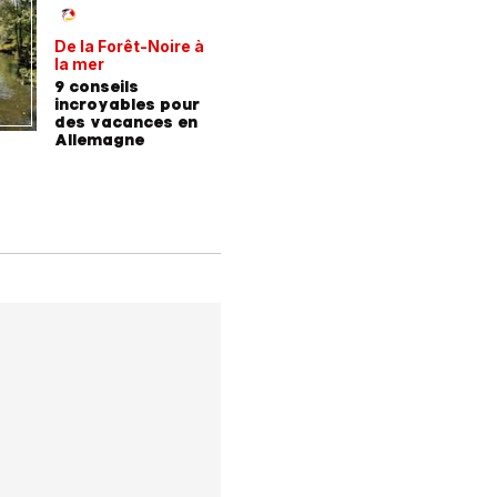
De la Forêt-Noire à
Vivre plu
la mer
sainemen
qu'avale
9 conseils
Comment
médicam
incroyables pour
coaching
des vacances en
contre l
Allemagne
l'hyperte
diabète