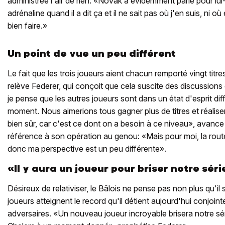
administrée l'air de rien: «Novak a évidemment parlé pour lui
adrénaline quand il a dit ça et il ne sait pas où j'en suis, ni où
bien faire.»
Un point de vue un peu différent
Le fait que les trois joueurs aient chacun remporté vingt titre
relève Federer, qui conçoit que cela suscite des discussions
je pense que les autres joueurs sont dans un état d'esprit di
moment. Nous aimerions tous gagner plus de titres et réalis
bien sûr, car c'est ce dont on a besoin à ce niveau», avance 
référence à son opération au genou: «Mais pour moi, la route
donc ma perspective est un peu différente».
«Il y aura un joueur pour briser notre séri
Désireux de relativiser, le Bâlois ne pense pas non plus qu'il 
joueurs atteignent le record qu'il détient aujourd'hui conjoi
adversaires. «Un nouveau joueur incroyable brisera notre sér