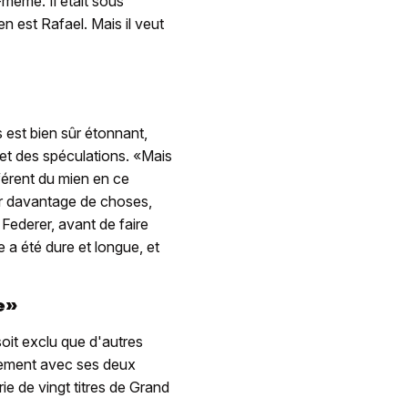
-même. Il était sous
 en est Rafael. Mais il veut
s est bien sûr étonnant,
 et des spéculations. «Mais
fférent du mien en ce
er davantage de choses,
Federer, avant de faire
 a été dure et longue, et
e»
soit exclu que d'autres
ntement avec ses deux
ie de vingt titres de Grand