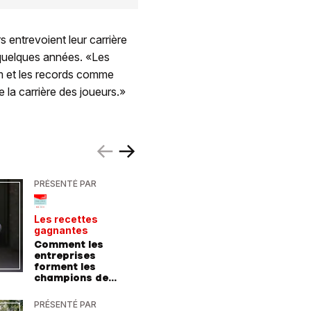
 entrevoient leur carrière
 quelques années. «Les
em et les records comme
 la carrière des joueurs.»
PRÉSENTÉ PAR
PRÉSENTÉ
Les recettes
Le point 
gagnantes
expert
Comment les
Peut-on 
entreprises
randonn
forment les
baskets
champions de
demain
PRÉSENTÉ PAR
PRÉSENTÉ