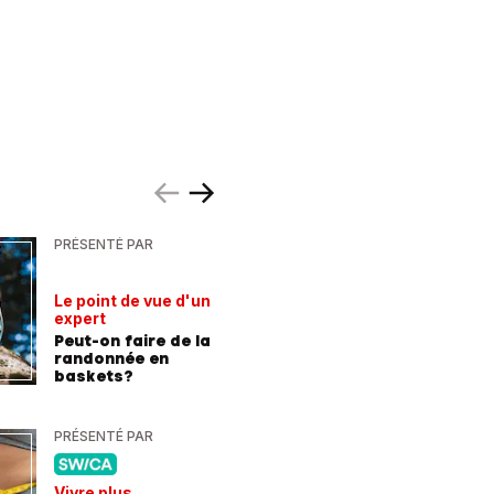
PRÉSENTÉ PAR
PRÉSENTÉ
Le point de vue d'un
Hausse d
expert
la téléph
Peut-on faire de la
Economi
randonnée en
changea
baskets?
d'abonn
PRÉSENTÉ PAR
PRÉSENTÉ
Vivre plus
Chroniqu