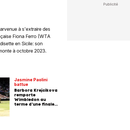
arvenue à s'extraire des
ançaise Fiona Ferro (WTA
disette en Sicile: son
remonte à octobre 2023.
Jasmine Paolini
battue
Barbora Krejcikova
remporte
Wimbledon au
terme d'une finale
à rebondissements