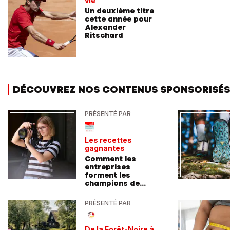
vie
Un deuxième titre
cette année pour
Alexander
Ritschard
DÉCOUVREZ NOS CONTENUS SPONSORISÉS
PRÉSENTÉ PAR
Les recettes
gagnantes
Comment les
entreprises
forment les
champions de
demain
PRÉSENTÉ PAR
De la Forêt-Noire à