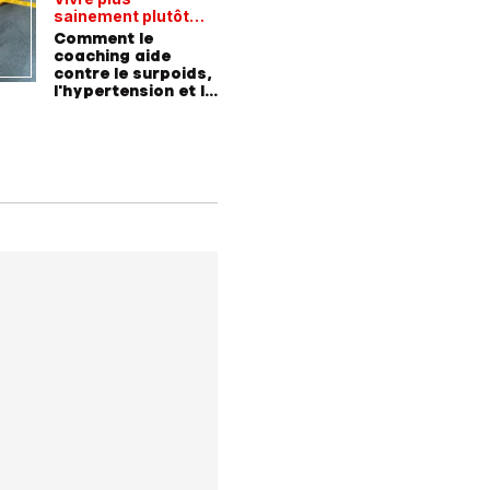
sainement plutôt
S’engage
qu'avaler des
Comment le
jeunes, 
médicaments
coaching aide
construi
contre le surpoids,
l'hypertension et le
diabète