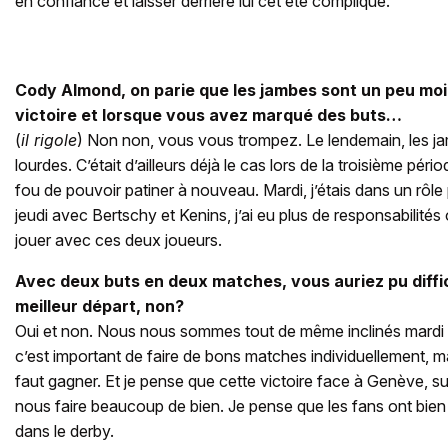
en confiance et laisser derrière lui cet été compliqué.
Cody Almond, on parie que les jambes sont un peu moi
victoire et lorsque vous avez marqué des buts…
(
il rigole
) Non non, vous vous trompez. Le lendemain, les 
lourdes. C’était d’ailleurs déjà le cas lors de la troisième péri
fou de pouvoir patiner à nouveau. Mardi, j’étais dans un rôle 
jeudi avec Bertschy et Kenins, j’ai eu plus de responsabilités
jouer avec ces deux joueurs.
Avec deux buts en deux matches, vous auriez pu diffi
meilleur départ, non?
Oui et non. Nous nous sommes tout de même inclinés mardi
c’est important de faire de bons matches individuellement, m
faut gagner. Et je pense que cette victoire face à Genève, s
nous faire beaucoup de bien. Je pense que les fans ont bien 
dans le derby.