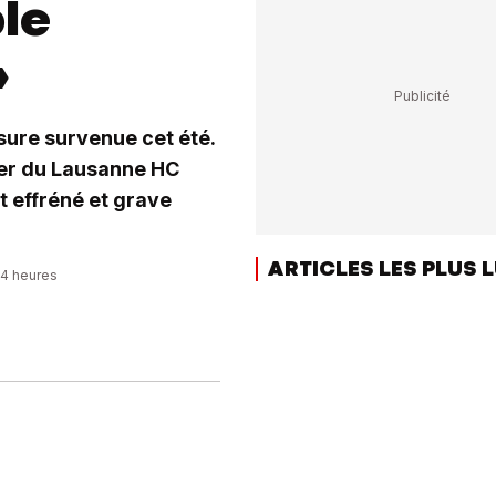
ple
»
sure survenue cet été.
lier du Lausanne HC
t effréné et grave
ARTICLES LES PLUS 
34 heures